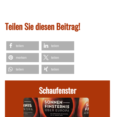
Teilen Sie diesen Beitrag!
teilen
teilen
merken
teilen
teilen
teilen
Schaufenster