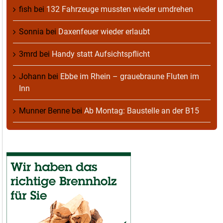
fish
bei
132 Fahrzeuge mussten wieder umdrehen
Sonnia
bei
Daxenfeuer wieder erlaubt
3mrd
bei
Handy statt Aufsichtspflicht
Johann
bei
Ebbe im Rhein – grauebraune Fluten im
Inn
Munner Benne
bei
Ab Montag: Baustelle an der B15