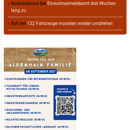
Nostradamus
bei
Einwohnermeldeamt drei Wochen
lang zu
fish
bei
132 Fahrzeuge mussten wieder umdrehen