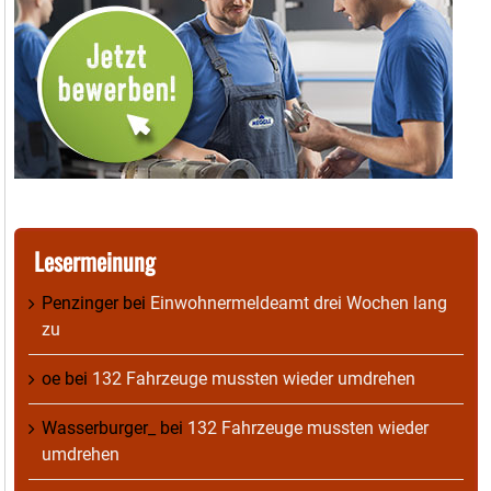
Lesermeinung
Penzinger
bei
Einwohnermeldeamt drei Wochen lang
zu
oe
bei
132 Fahrzeuge mussten wieder umdrehen
Wasserburger_
bei
132 Fahrzeuge mussten wieder
umdrehen