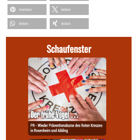
merken
teilen
teilen
teilen
Schaufenster