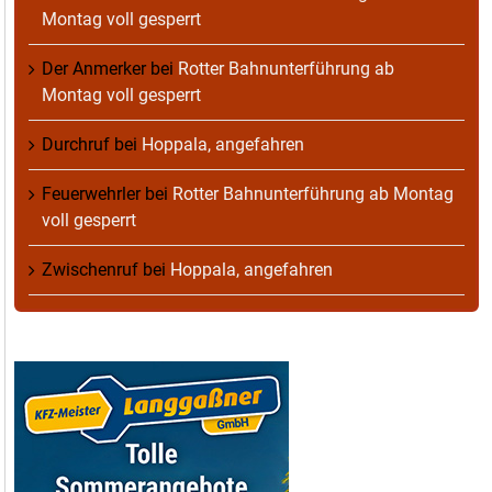
Montag voll gesperrt
Der Anmerker
bei
Rotter Bahnunterführung ab
Montag voll gesperrt
Durchruf
bei
Hoppala, angefahren
Feuerwehrler
bei
Rotter Bahnunterführung ab Montag
voll gesperrt
Zwischenruf
bei
Hoppala, angefahren