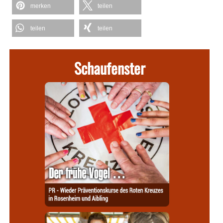
merken
teilen
teilen
teilen
Schaufenster