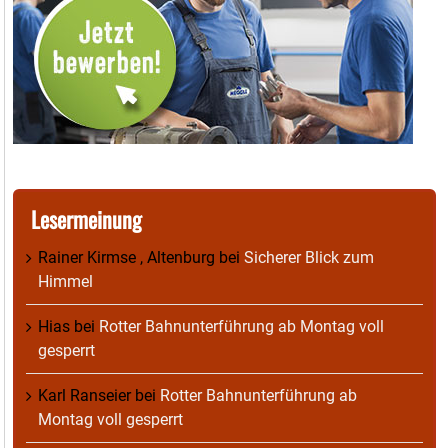
Lesermeinung
Rainer Kirmse , Altenburg
bei
Sicherer Blick zum
Himmel
Hias
bei
Rotter Bahnunterführung ab Montag voll
gesperrt
Karl Ranseier
bei
Rotter Bahnunterführung ab
Montag voll gesperrt