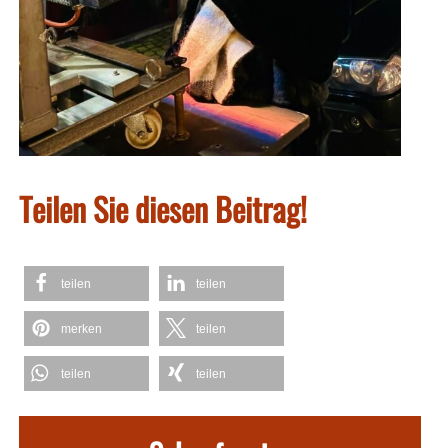
Teilen Sie diesen Beitrag!
teilen
teilen
merken
teilen
teilen
teilen