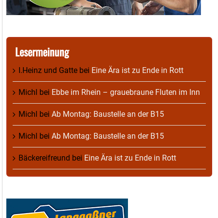
Lesermeinung
I.Heinz und Gatte
bei
Eine Ära ist zu Ende in Rott
Michl
bei
Ebbe im Rhein – grauebraune Fluten im Inn
Michl
bei
Ab Montag: Baustelle an der B15
Michl
bei
Ab Montag: Baustelle an der B15
Bäckereifreund
bei
Eine Ära ist zu Ende in Rott