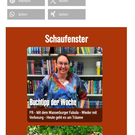
merken
teilen
teilen
teilen
Schaufenster