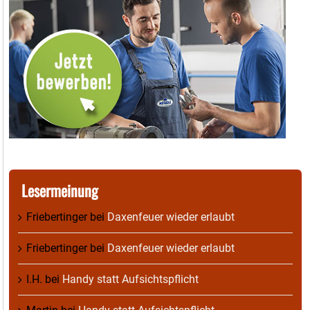
Lesermeinung
Friebertinger
bei
Daxenfeuer wieder erlaubt
Friebertinger
bei
Daxenfeuer wieder erlaubt
I.H.
bei
Handy statt Aufsichtspflicht