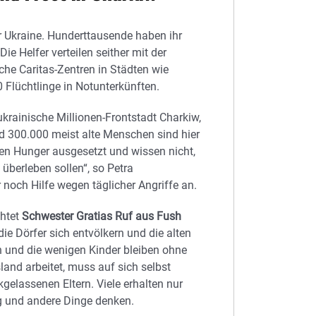
der Ukraine. Hunderttausende haben ihr
e Helfer verteilen seither mit der
che Caritas-Zentren in Städten wie
 Flüchtlinge in Notunterkünften.
ukrainische Millionen-Frontstadt Charkiw,
nd 300.000 meist alte Menschen sind hier
en Hunger ausgesetzt und wissen nicht,
überleben sollen“, so Petra
noch Hilfe wegen täglicher Angriffe an.
chtet
Schwester Gratias Ruf aus Fush
e Dörfer sich entvölkern und die alten
n und die wenigen Kinder bleiben ohne
and arbeitet, muss auf sich selbst
kgelassenen Eltern. Viele erhalten nur
g und andere Dinge denken.