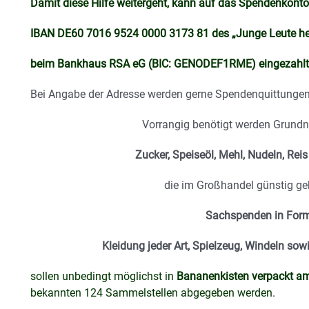
Damit diese Hilfe weitergeht, kann auf das Spendenkont
IBAN DE60 7016 9524 0000 3173 81 des „Junge Leute hel
beim Bankhaus RSA eG (BIC: GENODEF1RME) eingezahlt
Bei Angabe der Adresse werden gerne Spendenquittungen 
Vorrangig benötigt werden Grundn
Zucker, Speiseöl, Mehl, Nudeln, Rei
die im Großhandel günstig ge
Sachspenden in For
Kleidung jeder Art, Spielzeug, Windeln so
sollen unbedingt möglichst in
Bananenkisten verpackt a
bekannten 124 Sammelstellen abgegeben werden.