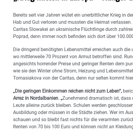
Bereits seit vier Jahren wütet ein unerbittlicher Krieg in 
Hab und Gut verloren und mussten die Heimat verlassen. Di
Caritas Slowakei an ukrainische Flüchtlinge durch zahlrei
Poprad, denn immer noch befinden sich dort über 100.000
Die dringend benötigten Lebensmittel erreichen auch die 
wo mittlerweile 70 Prozent von Armut betroffen sind. Ru
angesichts horrender Preise und geringer Renten dem pur
wie sie den Winter ohne Strom, Heizung und Lebensmittel 
Tomasiakova von der Caritas, denn nur selten kommt hier 
„Die geringen Einkommen reichen nicht zum Leben“,
beri
Arrez in Nordalbanien
.
„
Zunehmend dramatisch ist, dass di
Leute alleine zurück bleiben. Schulen werden geschlosse
Ausbildung oder müssen in die Städte ziehen. Wer im Ausl
schauen und so bleibt fast nichts für die verarmten zurüc
Renten von 70 bis 100 Euro und können nicht an Kleidun