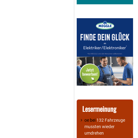
Lesermeinung
oe
bei
132 Fahrzeuge
mussten wieder
umdrehen