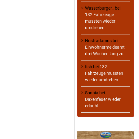
Wasserburger_
bei
132 Fahrzeuge
mussten wieder
umdrehen
Nostradamus
bei
Einwohnermeldeamt
drei Wochen lang zu
fish
bei
132
Fahrzeuge mussten
wieder umdrehen
Sonnia
bei
Daxenfeuer wieder
erlaubt