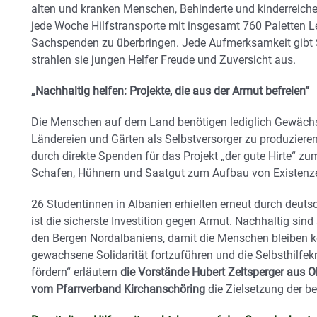
alten und kranken Menschen, Behinderte und kinderreiche
jede Woche Hilfstransporte mit insgesamt 760 Paletten L
Sachspenden zu überbringen. Jede Aufmerksamkeit gibt S
strahlen sie jungen Helfer Freude und Zuversicht aus.
„Nachhaltig helfen: Projekte, die aus der Armut befreien“
Die Menschen auf dem Land benötigen lediglich Gewächs
Ländereien und Gärten als Selbstversorger zu produzieren
durch direkte Spenden für das Projekt „der gute Hirte“ z
Schafen, Hühnern und Saatgut zum Aufbau von Existenz
26 Studentinnen in Albanien erhielten erneut durch deuts
ist die sicherste Investition gegen Armut. Nachhaltig sin
den Bergen Nordalbaniens, damit die Menschen bleiben kön
gewachsene Solidarität fortzuführen und die Selbsthilfek
fördern“ erläutern
die Vorstände Hubert Zeltsperger aus 
vom Pfarrverband Kirchanschöring
die Zielsetzung der be