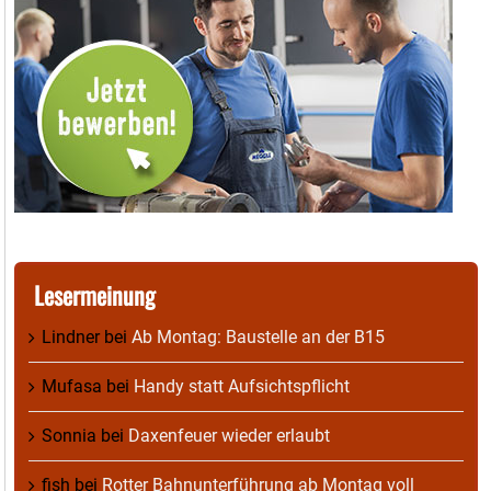
Lesermeinung
Lindner
bei
Ab Montag: Baustelle an der B15
Mufasa
bei
Handy statt Aufsichtspflicht
Sonnia
bei
Daxenfeuer wieder erlaubt
fish
bei
Rotter Bahnunterführung ab Montag voll