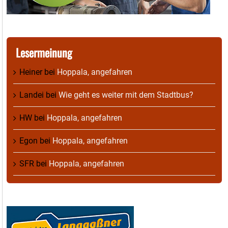
Lesermeinung
Heiner
bei
Hoppala, angefahren
Landei
bei
Wie geht es weiter mit dem Stadtbus?
HW
bei
Hoppala, angefahren
Egon
bei
Hoppala, angefahren
SFR
bei
Hoppala, angefahren