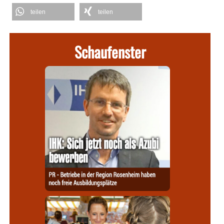
teilen
teilen
Schaufenster