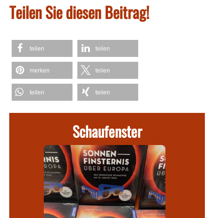
Teilen Sie diesen Beitrag!
teilen
teilen
merken
teilen
teilen
teilen
Schaufenster