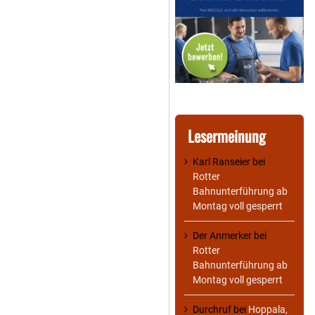
Lesermeinung
Karl Ranseier
bei
Rotter
Bahnunterführung ab
Montag voll gesperrt
Der Anmerker
bei
Rotter
Bahnunterführung ab
Montag voll gesperrt
Durchruf
bei
Hoppala,