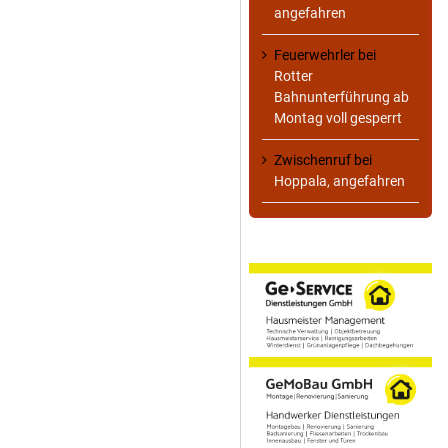
angefahren
Feuerwehrler
bei
Rotter
Bahnunterführung ab
Montag voll gesperrt
Zwischenruf
bei
Hoppala, angefahren