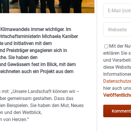
s Klimawandels immer wichtiger. Im
irtschaftsministerin Michaela Kaniber
te und Initiativen mit dem
Mit der Nu
nd Preisträger engagieren sich in
erklären Sie 
che. Sie haben den
und Verarbeit
d Gewässern fest im Blick, mit dem
diese Website
zeichneten auch ein Projekt aus dem
Informationen
Datenschutze
hier auch un
ich mit: „Unsere Landschaft können wir –
Veröffentlic
aber gemeinsam gestalten. Dass das
den Beispielen. Sie haben den Mut, Neues
n und den Weitblick,
n von Herzen.“