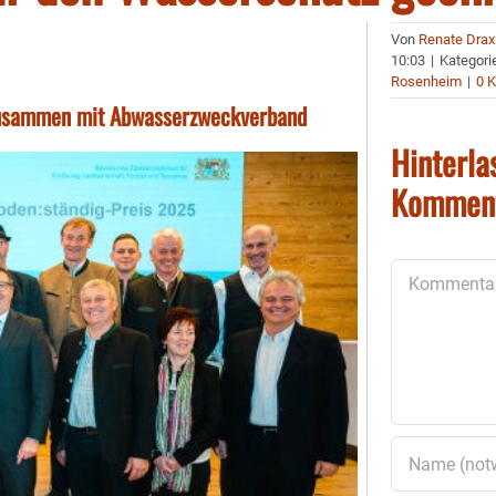
Von
Renate Drax
10:03
|
Kategori
Rosenheim
|
0 
 zusammen mit Abwasserzweckverband
Hinterla
Kommen
Kommentar