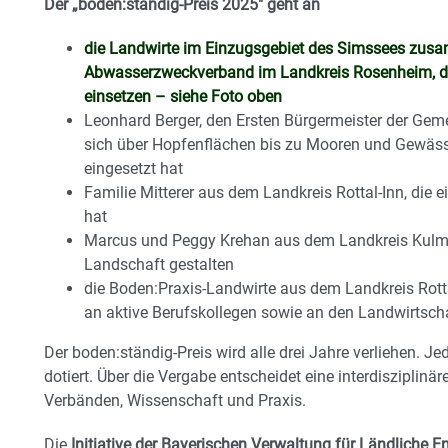
Der „boden:ständig-Preis 2025″ geht an
die Landwirte im Einzugsgebiet des Simssees zu
Abwasserzweckverband im Landkreis Rosenheim, d
einsetzen – siehe Foto oben
Leonhard Berger, den Ersten Bürgermeister der Gem
sich über Hopfenflächen bis zu Mooren und Gewässe
eingesetzt hat
Familie Mitterer aus dem Landkreis Rottal-Inn, die 
hat
Marcus und Peggy Krehan aus dem Landkreis Kulmba
Landschaft gestalten
die Boden:Praxis-Landwirte aus dem Landkreis Rott
an aktive Berufskollegen sowie an den Landwirtscha
Der boden:ständig-Preis wird alle drei Jahre verliehen. J
dotiert. Über die Vergabe entscheidet eine interdisziplinä
Verbänden, Wissenschaft und Praxis.
Die
Initiative der Bayerischen Verwaltung für Ländliche E