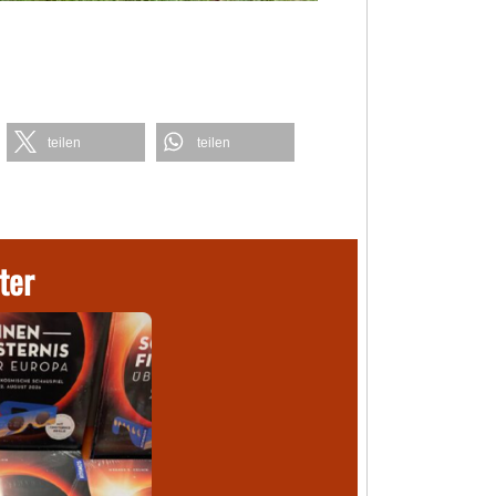
teilen
teilen
ter