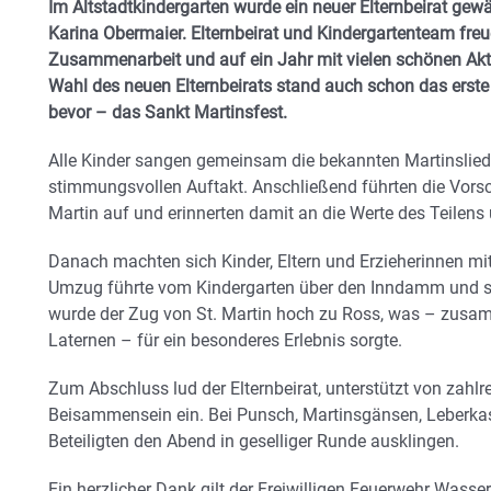
Im Altstadtkindergarten wurde ein neuer Elternbeirat gew
Karina Obermaier. Elternbeirat und Kindergartenteam freue
Zusammenarbeit und auf ein Jahr mit vielen schönen Akti
Wahl des neuen Elternbeirats stand auch schon das erst
bevor – das Sankt Martinsfest.
Alle Kinder sangen gemeinsam die bekannten Martinsliede
stimmungsvollen Auftakt. Anschließend führten die Vorsc
Martin auf und erinnerten damit an die Werte des Teilens
Danach machten sich Kinder, Eltern und Erzieherinnen mi
Umzug führte vom Kindergarten über den Inndamm und sc
wurde der Zug von St. Martin hoch zu Ross, was – zusamm
Laternen – für ein besonderes Erlebnis sorgte.
Zum Abschluss lud der Elternbeirat, unterstützt von zahlr
Beisammensein ein. Bei Punsch, Martinsgänsen, Leberka
Beteiligten den Abend in geselliger Runde ausklingen.
Ein herzlicher Dank gilt der Freiwilligen Feuerwehr Wass