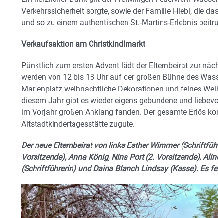
Verkehrssicherheit sorgte, sowie der Familie Hiebl, die da
und so zu einem authentischen St.-Martins-Erlebnis beitru
Verkaufsaktion am Christkindlmarkt
Pünktlich zum ersten Advent lädt der Elternbeirat zur nä
werden von 12 bis 18 Uhr auf der großen Bühne des Wass
Marienplatz weihnachtliche Dekorationen und feines We
diesem Jahr gibt es wieder eigens gebundene und liebevoll
im Vorjahr großen Anklang fanden. Der gesamte Erlös k
Altstadtkindertagesstätte zugute.
Der neue Elternbeirat von links Esther Wimmer (Schriftfüh
Vorsitzende), Anna König, Nina Port (2. Vorsitzende), Ali
(Schriftführerin) und Daina Blanch Lindsay (Kasse). Es feh