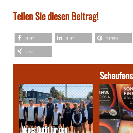
Teilen Sie diesen Beitrag!
teilen
teilen
merken
teilen
Schaufens