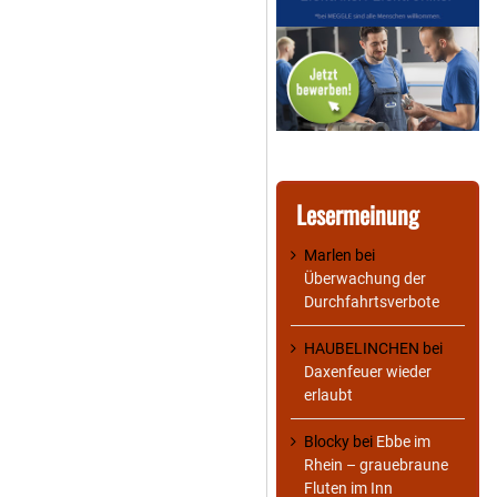
Lesermeinung
Marlen
bei
Überwachung der
Durchfahrtsverbote
HAUBELINCHEN
bei
Daxenfeuer wieder
erlaubt
Blocky
bei
Ebbe im
Rhein – grauebraune
Fluten im Inn