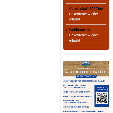
Gesellschaft 2026
bei
Daxenfeuer wieder
erlaubt
Woidbauer
bei
Daxenfeuer wieder
erlaubt