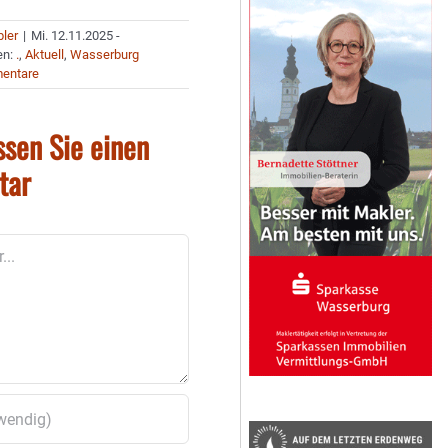
bler
|
Mi. 12.11.2025 -
en:
.
,
Aktuell
,
Wasserburg
entare
ssen Sie einen
tar