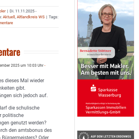
bler
|
Di. 11.11.2025 -
n:
Aktuell
,
Altlandkreis WS
|
Tags:
mentare
ntare
ember 2025 um 10:03 Uhr
-
es dieses Mal wieder
keiten gibt.
ängen sich jedoch auf.
arf die schulische
r politische
ngen genutzt werden?
urch den amtsbonus des
 Bürgermeisters? Oder