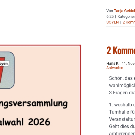
Von
Tanja Geido
6:25
|
Kategorie
SOYEN
|
2 Kom
2 Komme
Hans K.
11. Nov
Antworten
Schön, das 
wahlmöglich
3 Fragen dr
1. weshalb d
Turnhalle fü
Veranstaltu
Geht dies d
amtierenden