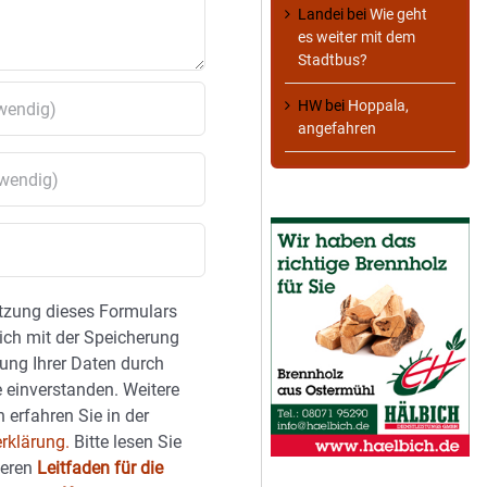
Landei
bei
Wie geht
es weiter mit dem
Stadtbus?
HW
bei
Hoppala,
angefahren
tzung dieses Formulars
sich mit der Speicherung
ung Ihrer Daten durch
 einverstanden. Weitere
 erfahren Sie in der
rklärung.
Bitte lesen Sie
seren
Leitfaden für die