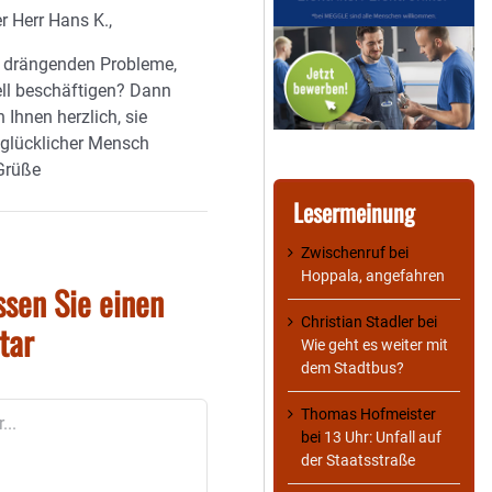
r Herr Hans K.,
e drängenden Probleme,
ell beschäftigen? Dann
h Ihnen herzlich, sie
 glücklicher Mensch
 Grüße
Lesermeinung
Zwischenruf
bei
Hoppala, angefahren
ssen Sie einen
Christian Stadler
bei
tar
Wie geht es weiter mit
dem Stadtbus?
Thomas Hofmeister
bei
13 Uhr: Unfall auf
der Staatsstraße