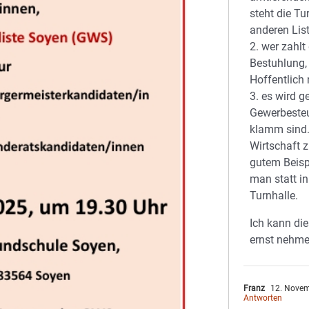
steht die Tu
anderen Lis
2. wer zahlt
Bestuhlung,
Hoffentlich 
3. es wird 
Gewerbesteu
klamm sind. 
Wirtschaft z
gutem Beisp
man statt in
Turnhalle.
Ich kann di
ernst nehme
Franz
12. Novem
Antworten