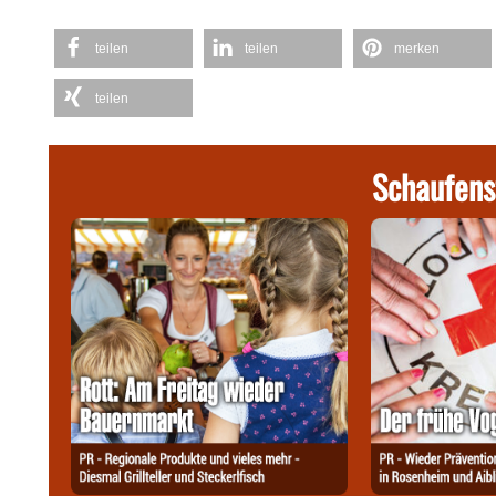
teilen
teilen
merken
teilen
Schaufens