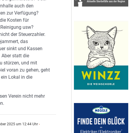
rnhalle auch den
ten zur Verfügung?
 die Kosten für
 Reinigung usw?
nicht der Steuerzahler.
gejammert, das
er sinkt und Kassen
Aber statt die
u stürzen, und mit
iel voran zu gehen, geht
 ein Lokal in die
esen Verein nicht mehr
n.
ber 2025 um 12:44 Uhr
-