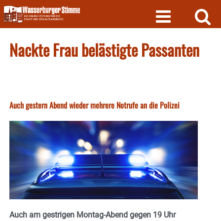
Skip
to
content
Nackte Frau belästigte Passanten
Auch gestern Abend wieder mehrere Notrufe an die Polizei
Auch am gestrigen Montag-Abend gegen 19 Uhr