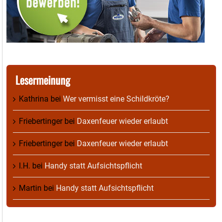
Lesermeinung
Kathrina
bei
Wer vermisst eine Schildkröte?
Friebertinger
bei
Daxenfeuer wieder erlaubt
Friebertinger
bei
Daxenfeuer wieder erlaubt
I.H.
bei
Handy statt Aufsichtspflicht
Martin
bei
Handy statt Aufsichtspflicht