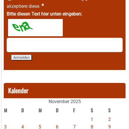
*
akzeptiere diese.
Bitte diesen Text hier unten eingeben:
Kalender
November 2025
M
D
M
D
F
S
S
1
2
3
4
5
6
7
8
9