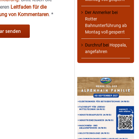
seren
Leitfaden für die
Der Anmerker
bei
hung von Kommentaren
.
*
Rotter
Bahnunterführung ab
Montag voll gesperrt
Durchruf
bei
Hoppala,
angefahren