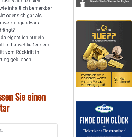
n fast 6 Jahren sich
wie inhaltlich bemerkbar
t oder sich gar als
ative zu irgendwas
drängt?
t da eigentlich nur ein
itt mit anschließendem
itt vom Rücktritt in
rung geblieben.
ssen Sie einen
tar