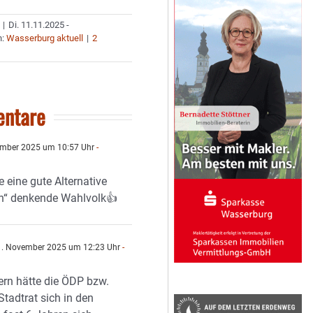
|
Di. 11.11.2025 -
n:
Wasserburg aktuell
|
2
ntare
mber 2025 um 10:57 Uhr
-
le eine gute Alternative
ün“ denkende Wahlvolk👍
. November 2025 um 12:23 Uhr
-
n
ern hätte die ÖDP bzw.
Stadtrat sich in den