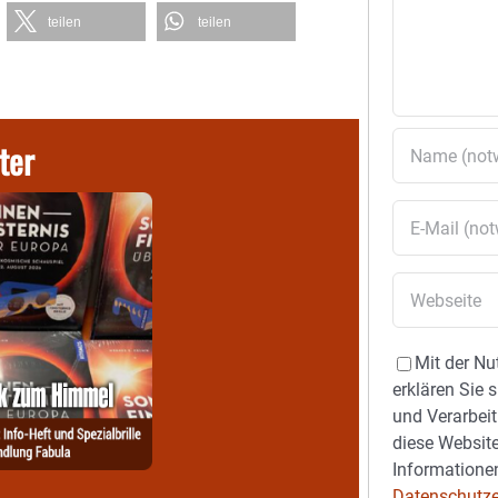
teilen
teilen
ter
Mit der Nu
erklären Sie 
und Verarbeit
diese Website
Informationen
Datenschutze