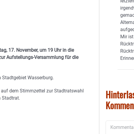
letzte
irgend
gemach
Altern
aufge
Mir is
Rücktr
g, 17. November, um 19 Uhr in die
Rücktr
zur Aufstellungs-Versammlung für die
Erinne
m Stadtgebiet Wasserburg.
Hinterla
 auf dem Stimmzettel zur Stadtratswahl
 Stadtrat.
Kommen
Kommentar