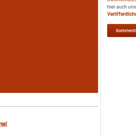
hier auch un
Veröffentlic
rne!