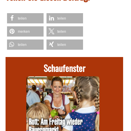
teilen
teilen
merken
teilen
teilen
teilen
Schaufenster