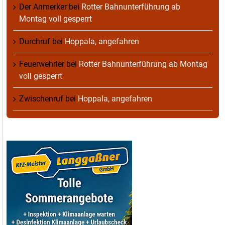
Der Anmerker
bei
Rotter Bahnunterführung ab
Montag voll gesperrt
Durchruf
bei
Hoppala, angefahren
Feuerwehrler
bei
Rotter Bahnunterführung ab Montag
voll gesperrt
Zwischenruf
bei
Hoppala, angefahren