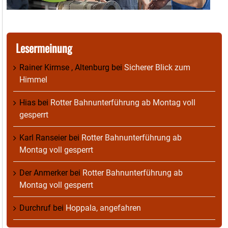
Lesermeinung
Rainer Kirmse , Altenburg
bei
Sicherer Blick zum
Himmel
Hias
bei
Rotter Bahnunterführung ab Montag voll
gesperrt
Karl Ranseier
bei
Rotter Bahnunterführung ab
Montag voll gesperrt
Der Anmerker
bei
Rotter Bahnunterführung ab
Montag voll gesperrt
Durchruf
bei
Hoppala, angefahren