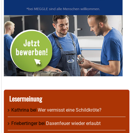
Lesermeinung
Kathrina
bei
Wer vermisst eine Schildkröte?
Friebertinger
bei
Daxenfeuer wieder erlaubt