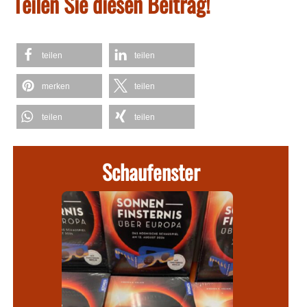
Teilen Sie diesen Beitrag!
teilen
teilen
merken
teilen
teilen
teilen
Schaufenster