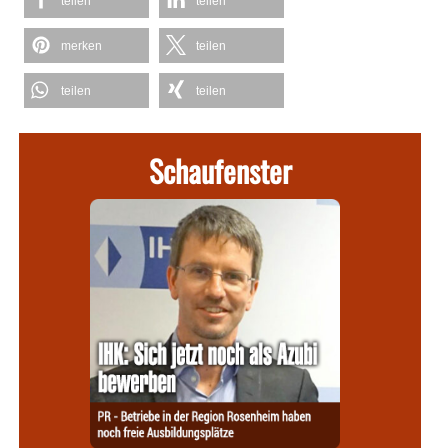
teilen
teilen
merken
teilen
teilen
teilen
Schaufenster