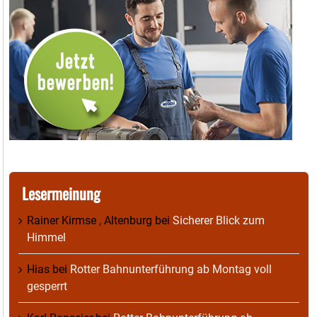
Lesermeinung
Rainer Kirmse , Altenburg
bei
Sicherer Blick zum
Himmel
Hias
bei
Rotter Bahnunterführung ab Montag voll
gesperrt