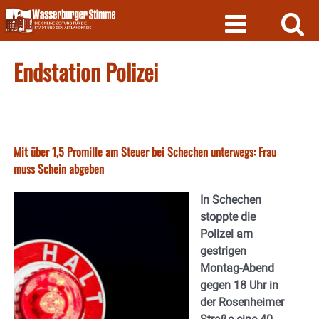
Skip
to
content
Endstation Polizei
Mit über 1,5 Promille am Steuer bei Schechen unterwegs: Frau
muss Schein abgeben
In Schechen
stoppte die
Polizei am
gestrigen
Montag-Abend
gegen 18 Uhr in
der Rosenheimer