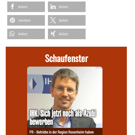
teilen
teilen
merken
teilen
teilen
teilen
Schaufenster