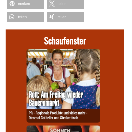
merken
teilen
teilen
teilen
Schaufenster