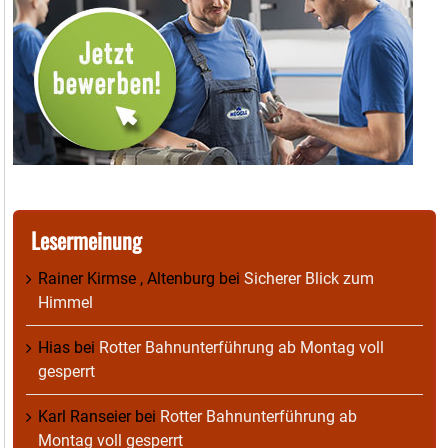
Lesermeinung
Rainer Kirmse , Altenburg
bei
Sicherer Blick zum
Himmel
Hias
bei
Rotter Bahnunterführung ab Montag voll
gesperrt
Karl Ranseier
bei
Rotter Bahnunterführung ab
Montag voll gesperrt