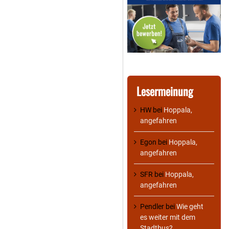
Lesermeinung
HW
bei
Hoppala,
angefahren
Egon
bei
Hoppala,
angefahren
SFR
bei
Hoppala,
angefahren
Pendler
bei
Wie geht
es weiter mit dem
Stadtbus?