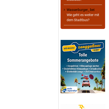
Wasserburger_
bei
Wie geht es weiter mit
dem Stadtbus?