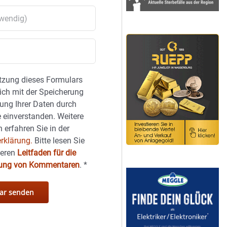
tzung dieses Formulars
sich mit der Speicherung
ung Ihrer Daten durch
 einverstanden. Weitere
 erfahren Sie in der
rklärung.
Bitte lesen Sie
seren
Leitfaden für die
hung von Kommentaren
.
*