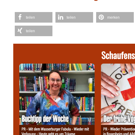
teilen
teilen
merken
teilen
Schaufens