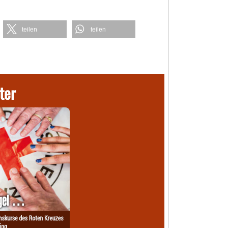
teilen
teilen
ter