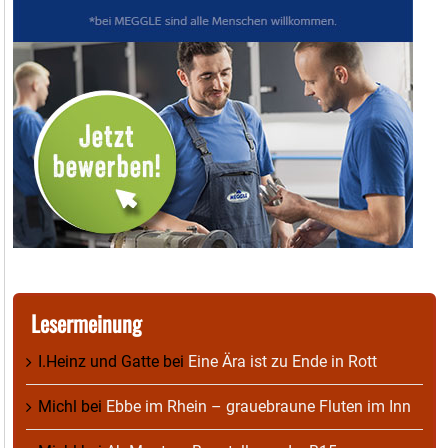
Lesermeinung
I.Heinz und Gatte
bei
Eine Ära ist zu Ende in Rott
Michl
bei
Ebbe im Rhein – grauebraune Fluten im Inn