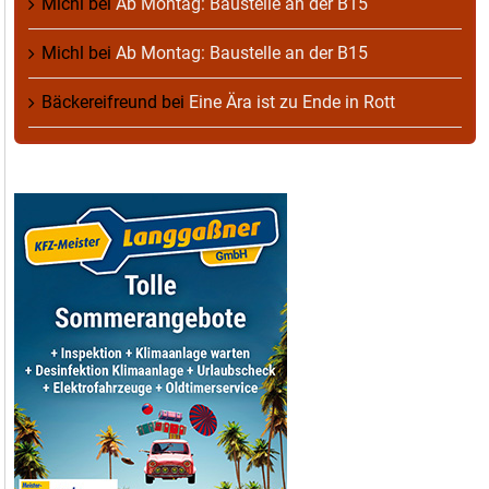
Michl
bei
Ab Montag: Baustelle an der B15
Michl
bei
Ab Montag: Baustelle an der B15
Bäckereifreund
bei
Eine Ära ist zu Ende in Rott