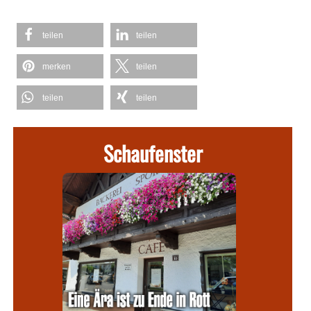
teilen
teilen
merken
teilen
teilen
teilen
Schaufenster