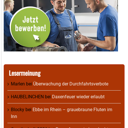
Lesermeinung
Marlen
bei
Überwachung der Durchfahrtsverbote
HAUBELINCHEN
bei
Daxenfeuer wieder erlaubt
Blocky
bei
Ebbe im Rhein – grauebraune Fluten im
Inn