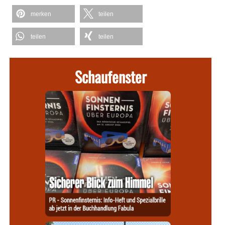
merken
teilen
teilen
teilen
Schaufenster