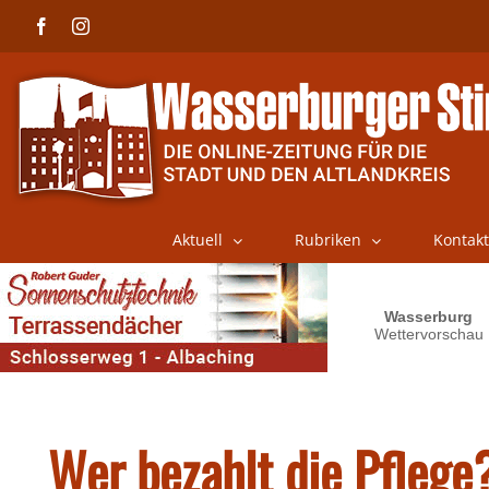
Skip
Facebook
Instagram
to
content
Aktuell
Rubriken
Kontakt
Wer bezahlt die Pflege