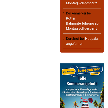
Montag voll gesperrt
Der Anmerker
bei
Rotter
Bahnunterführung ab
Montag voll gesperrt
Durchruf
bei
Hoppala,
angefahren