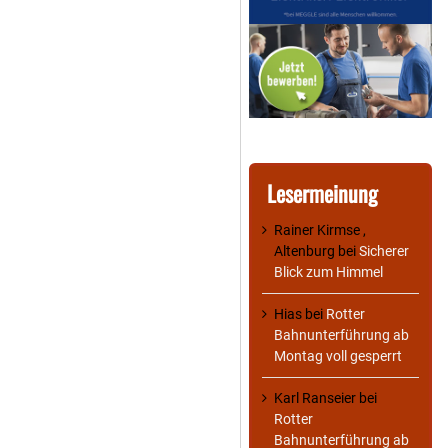
Lesermeinung
Rainer Kirmse ,
Altenburg
bei
Sicherer
Blick zum Himmel
Hias
bei
Rotter
Bahnunterführung ab
Montag voll gesperrt
Karl Ranseier
bei
Rotter
Bahnunterführung ab