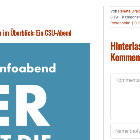
Von
Renate Drax
8:19
|
Kategorie
Rosenheim
|
0 
fe im Überblick: Ein CSU-Abend
Hinterla
Kommen
Kommentar