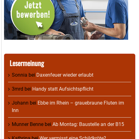
Lesermeinung
Sonnia
bei
Daxenfeuer wieder erlaubt
3mrd
bei
Handy statt Aufsichtspflicht
Johann
bei
Ebbe im Rhein – grauebraune Fluten im
Inn
Munner Benne
bei
Ab Montag: Baustelle an der B15
Kathrina
bei
Wer vermisst eine Schildkröte?