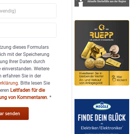
tzung dieses Formulars
sich mit der Speicherung
ung Ihrer Daten durch
 einverstanden. Weitere
 erfahren Sie in der
rklärung.
Bitte lesen Sie
seren
Leitfaden für die
hung von Kommentaren
.
*