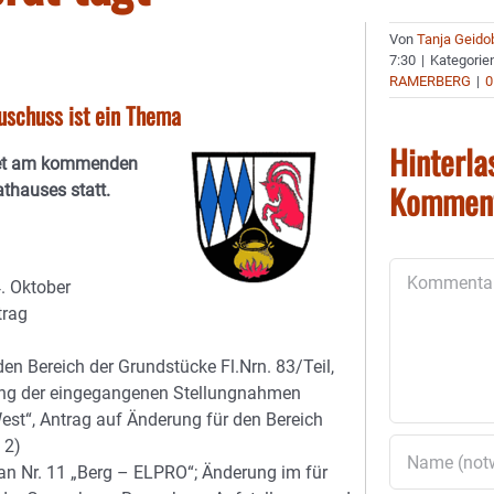
Von
Tanja Geido
7:30
|
Kategorie
RAMERBERG
|
0
schuss ist ein Thema
Hinterla
ndet am kommenden
Kommen
thauses statt.
Kommentar
. Oktober
trag
en Bereich der Grundstücke Fl.Nrn. 83/Teil,
ng der eingegangenen Stellungnahmen
st“, Antrag auf Änderung für den Bereich
 2)
n Nr. 11 „Berg – ELPRO“; Änderung im für