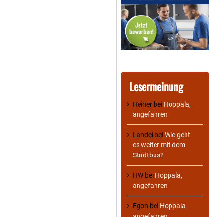
Lesermeinung
Heiner
bei
Hoppala,
angefahren
Landei
bei
Wie geht
es weiter mit dem
Stadtbus?
HW
bei
Hoppala,
angefahren
Egon
bei
Hoppala,
angefahren