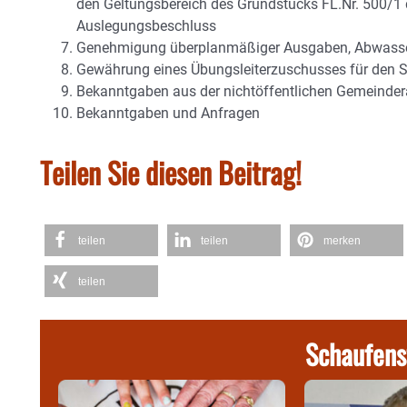
den Geltungsbereich des Grundstücks FL.Nr. 500/1
Auslegungsbeschluss
Genehmigung überplanmäßiger Ausgaben, Abwasse
Gewährung eines Übungsleiterzuschusses für den 
Bekanntgaben aus der nichtöffentlichen Gemeinder
Bekanntgaben und Anfragen
Teilen Sie diesen Beitrag!
teilen
teilen
merken
teilen
Schaufens