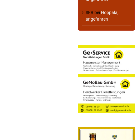
SFR
bei
Hoppala,
angefahren