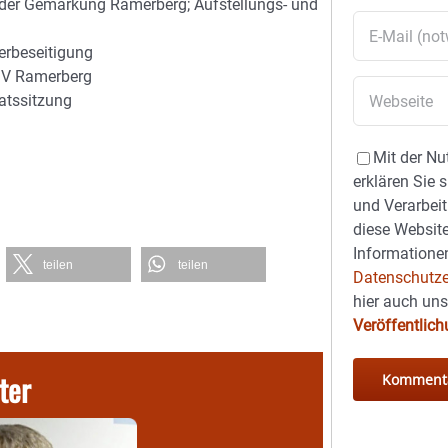
 der Gemarkung Ramerberg; Aufstellungs- und
rbeseitigung
SV Ramerberg
atssitzung
Mit der Nu
erklären Sie 
und Verarbeit
diese Website
Informationen
teilen
teilen
Datenschutze
hier auch un
Veröffentlic
ter