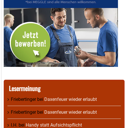
Lesermeinung
Friebertinger
bei
Daxenfeuer wieder erlaubt
Friebertinger
bei
Daxenfeuer wieder erlaubt
I.H.
bei
Handy statt Aufsichtspflicht