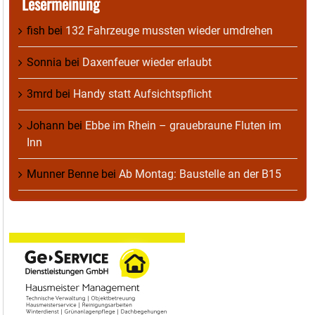
Lesermeinung
fish
bei
132 Fahrzeuge mussten wieder umdrehen
Sonnia
bei
Daxenfeuer wieder erlaubt
3mrd
bei
Handy statt Aufsichtspflicht
Johann
bei
Ebbe im Rhein – grauebraune Fluten im
Inn
Munner Benne
bei
Ab Montag: Baustelle an der B15