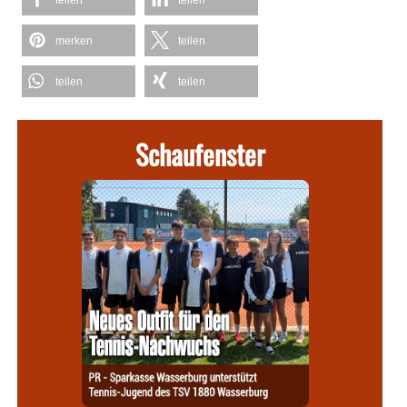
merken
teilen
teilen
teilen
Schaufenster