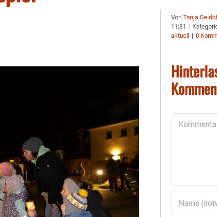
Von
Tanja Geido
11:31
|
Kategori
aktuell
|
0 Komm
Hinterla
Kommen
Kommentar