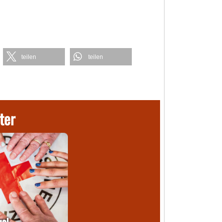
teilen
teilen
ter