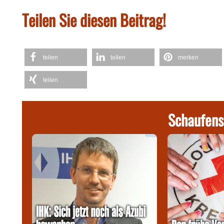
Teilen Sie diesen Beitrag!
teilen
teilen
merken
teilen
Schaufens