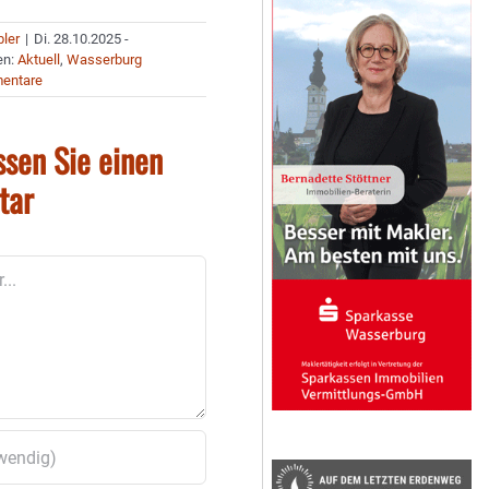
bler
|
Di. 28.10.2025 -
en:
Aktuell
,
Wasserburg
entare
ssen Sie einen
tar