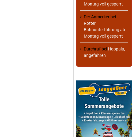
Montag voll gesperrt
Der Anmerker
bei
Rotter
Bahnunterführung ab
Montag voll gesperrt
Durchruf
bei
Hoppala,
angefahren