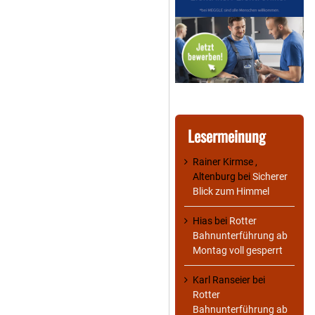
Lesermeinung
Rainer Kirmse ,
Altenburg
bei
Sicherer
Blick zum Himmel
Hias
bei
Rotter
Bahnunterführung ab
Montag voll gesperrt
Karl Ranseier
bei
Rotter
Bahnunterführung ab