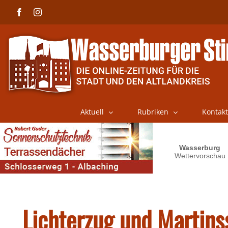
Skip
Facebook
Instagram
to
content
Aktuell
Rubriken
Kontakt
Lichterzug und Martins