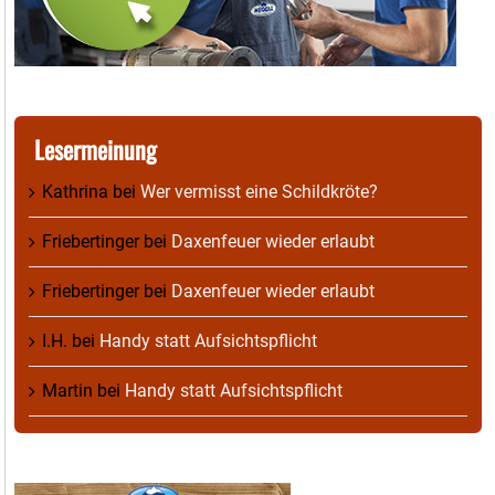
Lesermeinung
Kathrina
bei
Wer vermisst eine Schildkröte?
Friebertinger
bei
Daxenfeuer wieder erlaubt
Friebertinger
bei
Daxenfeuer wieder erlaubt
I.H.
bei
Handy statt Aufsichtspflicht
Martin
bei
Handy statt Aufsichtspflicht