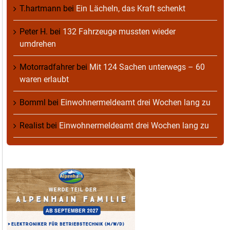
T.hartmann
bei
Ein Lächeln, das Kraft schenkt
Peter H.
bei
132 Fahrzeuge mussten wieder
umdrehen
Motorradfahrer
bei
Mit 124 Sachen unterwegs – 60
waren erlaubt
Bomml
bei
Einwohnermeldeamt drei Wochen lang zu
Realist
bei
Einwohnermeldeamt drei Wochen lang zu