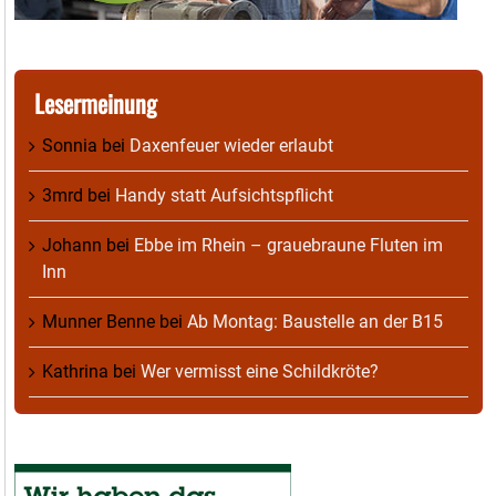
Lesermeinung
Sonnia
bei
Daxenfeuer wieder erlaubt
3mrd
bei
Handy statt Aufsichtspflicht
Johann
bei
Ebbe im Rhein – grauebraune Fluten im
Inn
Munner Benne
bei
Ab Montag: Baustelle an der B15
Kathrina
bei
Wer vermisst eine Schildkröte?