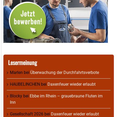
Lesermeinung
Marlen
bei
Überwachung der Durchfahrtsverbote
HAUBELINCHEN
bei
Daxenfeuer wieder erlaubt
Blocky
bei
Ebbe im Rhein – grauebraune Fluten im
Inn
Gesellschaft 2026
bei
Daxenfeuer wieder erlaubt