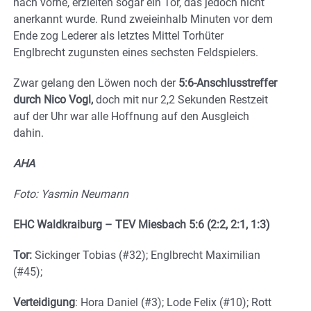
nach vorne, erzielten sogar ein Tor, das jedoch nicht
anerkannt wurde. Rund zweieinhalb Minuten vor dem
Ende zog Lederer als letztes Mittel Torhüter
Englbrecht zugunsten eines sechsten Feldspielers.
Zwar gelang den Löwen noch der
5:6-Anschlusstreffer
durch Nico Vogl,
doch mit nur 2,2 Sekunden Restzeit
auf der Uhr war alle Hoffnung auf den Ausgleich
dahin.
AHA
Foto: Yasmin Neumann
EHC Waldkraiburg – TEV Miesbach 5:6 (2:2, 2:1, 1:3)
Tor:
Sickinger Tobias (#32); Englbrecht Maximilian
(#45);
Verteidigung
: Hora Daniel (#3); Lode Felix (#10); Rott