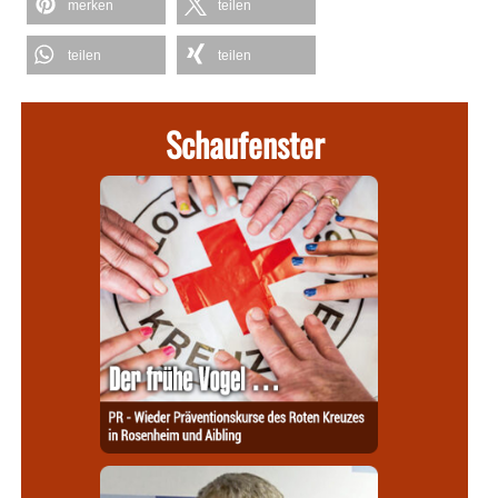
merken
teilen
teilen
teilen
Schaufenster