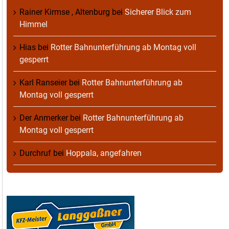
Rainer Kirmse , Altenburg
bei
Sicherer Blick zum
Himmel
Hias
bei
Rotter Bahnunterführung ab Montag voll
gesperrt
Karl Ranseier
bei
Rotter Bahnunterführung ab
Montag voll gesperrt
Der Anmerker
bei
Rotter Bahnunterführung ab
Montag voll gesperrt
Durchruf
bei
Hoppala, angefahren