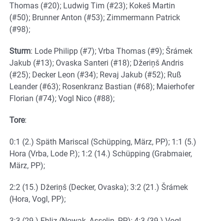
Thomas (#20); Ludwig Tim (#23); Kokeš Martin
(#50); Brunner Anton (#53); Zimmermann Patrick
(#98);
Sturm
: Lode Philipp (#7); Vrba Thomas (#9); Šrámek
Jakub (#13); Ovaska Santeri (#18); Džeriņš Andris
(#25); Decker Leon (#34); Revaj Jakub (#52); Ruß
Leander (#63); Rosenkranz Bastian (#68); Maierhofer
Florian (#74); Vogl Nico (#88);
Tore
:
0:1 (2.) Späth Mariscal (Schüpping, März, PP); 1:1 (5.)
Hora (Vrba, Lode P.); 1:2 (14.) Schüpping (Grabmaier,
März, PP);
2:2 (15.) Džeriņš (Decker, Ovaska); 3:2 (21.) Šrámek
(Hora, Vogl, PP);
3:3 (29.) Ehliz (Nowak, Asselin, PP); 4:3 (39.) Vogl