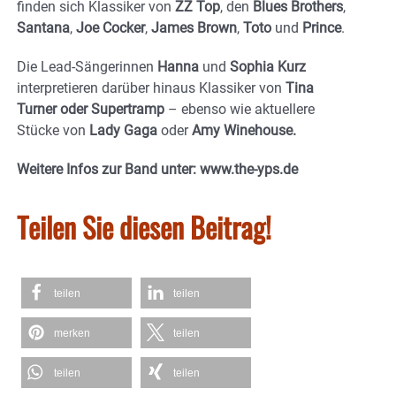
finden sich Klassiker von
ZZ Top
, den
Blues Brothers
,
Santana
,
Joe Cocker
,
James Brown
,
Toto
und
Prince
.
Die Lead-Sängerinnen
Hanna
und
Sophia Kurz
interpretieren darüber hinaus Klassiker von
Tina
Turner oder Supertramp
– ebenso wie aktuellere
Stücke von
Lady Gaga
oder
Amy Winehouse.
Weitere Infos zur Band unter: www.the-yps.de
Teilen Sie diesen Beitrag!
teilen
teilen
merken
teilen
teilen
teilen