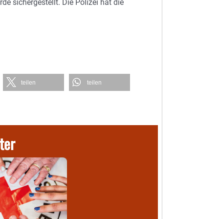
 sichergestellt. Die Polizei hat die
teilen
teilen
ter