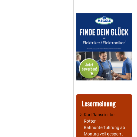
Lesermeinung
Karl Ranseier
bei
Rotter
Bahnunterführung ab
Montag voll gesperrt