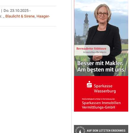
|
Do. 23.10.2025 -
n:
.
,
Blaulicht & Sirene
,
Haager-