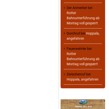
Der Anmerker
bei
Rotter
Bahnunterführung ab
Montag voll gesperrt
Durchruf
bei
Hoppala,
angefahren
Feuerwehrler
bei
Rotter
Bahnunterführung ab
Montag voll gesperrt
Zwischenruf
bei
Hoppala, angefahren