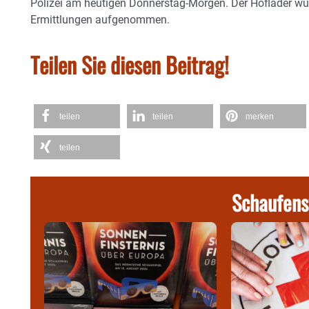
Polizei am heutigen Donnerstag-Morgen. Der Hoflader wurde
Ermittlungen aufgenommen.
Teilen Sie diesen Beitrag!
teilen
teilen
merken
teilen
Schaufens