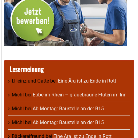
Lesermeinung
I.Heinz und Gatte
bei
Eine Ära ist zu Ende in Rott
Michl
bei
Ebbe im Rhein – grauebraune Fluten im Inn
Michl
bei
Ab Montag: Baustelle an der B15
Michl
bei
Ab Montag: Baustelle an der B15
Bäckereifreund
bei
Eine Ära ist zu Ende in Rott