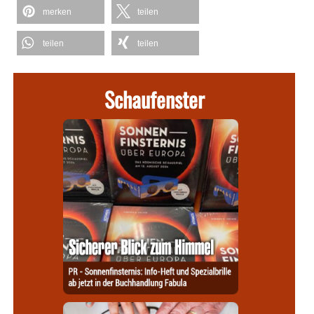
merken
teilen
teilen
teilen
Schaufenster