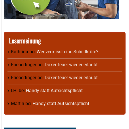
Lesermeinung
Kathrina
bei
Wer vermisst eine Schildkröte?
Friebertinger
bei
Daxenfeuer wieder erlaubt
Friebertinger
bei
Daxenfeuer wieder erlaubt
I.H.
bei
Handy statt Aufsichtspflicht
Martin
bei
Handy statt Aufsichtspflicht