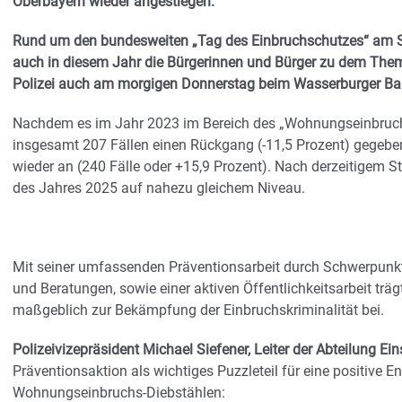
Oberbayern wieder angestiegen.
Rund um den bundesweiten „Tag des Einbruchschutzes“ am Son
auch in diesem Jahr die Bürgerinnen und Bürger zu dem Thema
Polizei auch am morgigen Donnerstag beim Wasserburger B
Nachdem es im Jahr 2023 im Bereich des „Wohnungseinbruch
insgesamt 207 Fällen einen Rückgang (-11,5 Prozent) gegeben
wieder an (240 Fälle oder +15,9 Prozent). Nach derzeitigem S
des Jahres 2025 auf nahezu gleichem Niveau.
Mit seiner umfassenden Präventionsarbeit durch Schwerpunkt-
und Beratungen, sowie einer aktiven Öffentlichkeitsarbeit träg
maßgeblich zur Bekämpfung der Einbruchskriminalität bei.
Polizeivizepräsident Michael Siefener, Leiter der Abteilung Ein
Präventionsaktion als wichtiges Puzzleteil für eine positive 
Wohnungseinbruchs-Diebstählen: