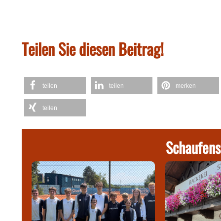
Teilen Sie diesen Beitrag!
teilen
teilen
merken
teilen
Schaufens