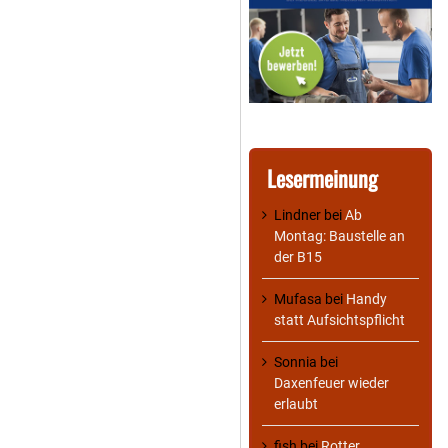
Lesermeinung
Lindner
bei
Ab
Montag: Baustelle an
der B15
Mufasa
bei
Handy
statt Aufsichtspflicht
Sonnia
bei
Daxenfeuer wieder
erlaubt
fish
bei
Rotter