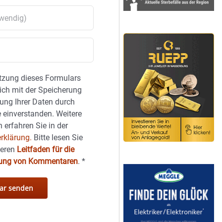
tzung dieses Formulars
sich mit der Speicherung
ung Ihrer Daten durch
 einverstanden. Weitere
 erfahren Sie in der
rklärung.
Bitte lesen Sie
seren
Leitfaden für die
hung von Kommentaren
.
*