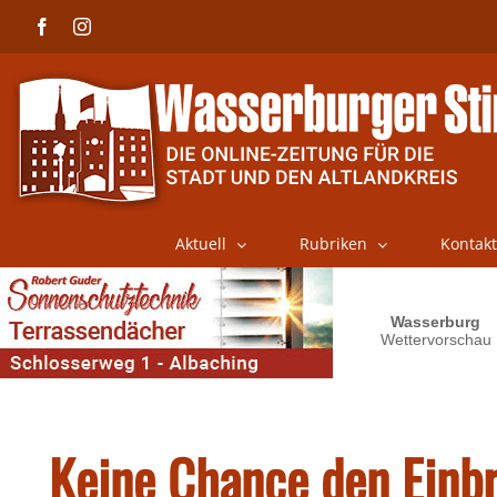
Skip
Facebook
Instagram
to
content
Aktuell
Rubriken
Kontakt
Keine Chance den Einb