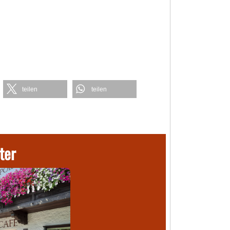
teilen
teilen
ter