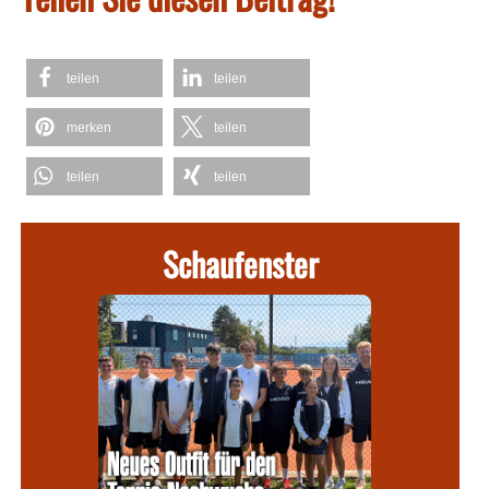
teilen
teilen
merken
teilen
teilen
teilen
Schaufenster