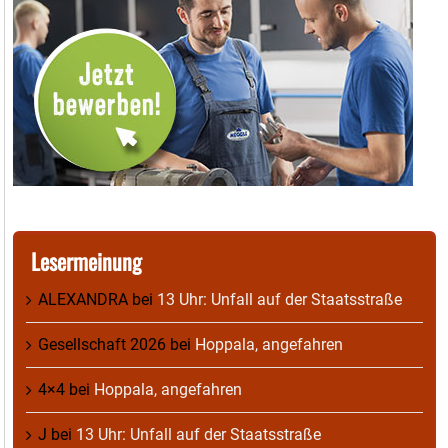
Lesermeinung
ALEXANDRA
bei
13 Uhr: Unfall auf der Staatsstraße
Gesellschaft 2026
bei
Hoppala, angefahren
4×4
bei
Hoppala, angefahren
J
bei
13 Uhr: Unfall auf der Staatsstraße