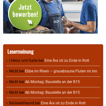
Lesermeinung
I.Heinz und Gatte
bei
Eine Ära ist zu Ende in Rott
Michl
bei
Ebbe im Rhein – grauebraune Fluten im Inn
Michl
bei
Ab Montag: Baustelle an der B15
Michl
bei
Ab Montag: Baustelle an der B15
Bäckereifreund
bei
Eine Ära ist zu Ende in Rott