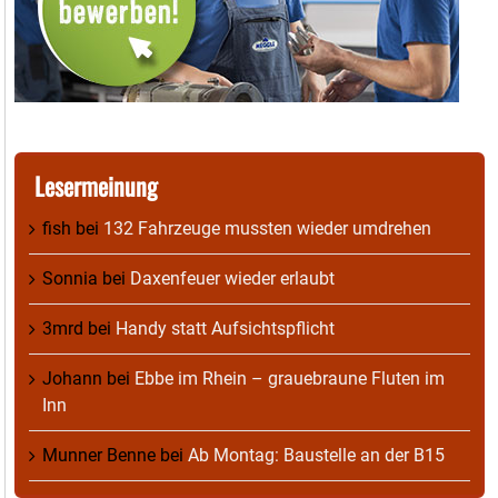
Lesermeinung
fish
bei
132 Fahrzeuge mussten wieder umdrehen
Sonnia
bei
Daxenfeuer wieder erlaubt
3mrd
bei
Handy statt Aufsichtspflicht
Johann
bei
Ebbe im Rhein – grauebraune Fluten im
Inn
Munner Benne
bei
Ab Montag: Baustelle an der B15