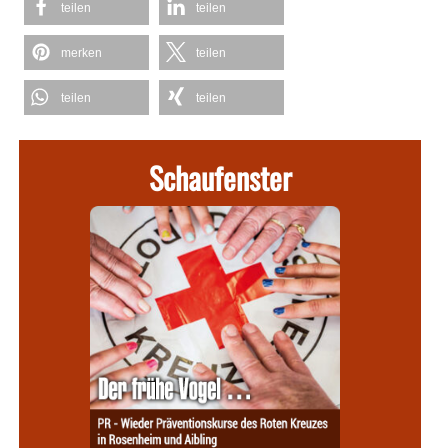
teilen
teilen
merken
teilen
teilen
teilen
Schaufenster