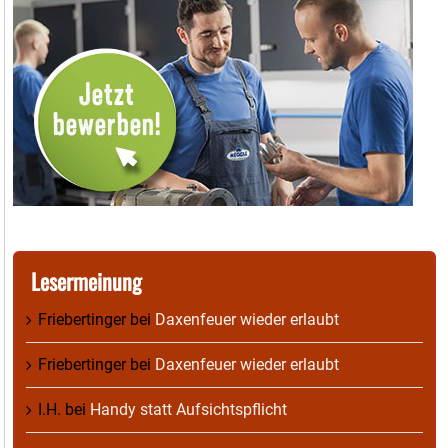
Lesermeinung
Friebertinger
bei
Daxenfeuer wieder erlaubt
Friebertinger
bei
Daxenfeuer wieder erlaubt
I.H.
bei
Handy statt Aufsichtspflicht