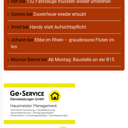
fish
bei
132 Fahrzeuge mussten wieder umdrehen
Sonnia
bei
Daxenfeuer wieder erlaubt
3mrd
bei
Handy statt Aufsichtspflicht
Johann
bei
Ebbe im Rhein – grauebraune Fluten im
Inn
Munner Benne
bei
Ab Montag: Baustelle an der B15