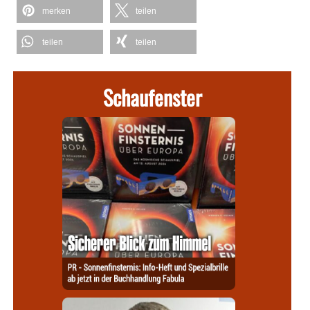
merken
teilen
teilen
teilen
Schaufenster